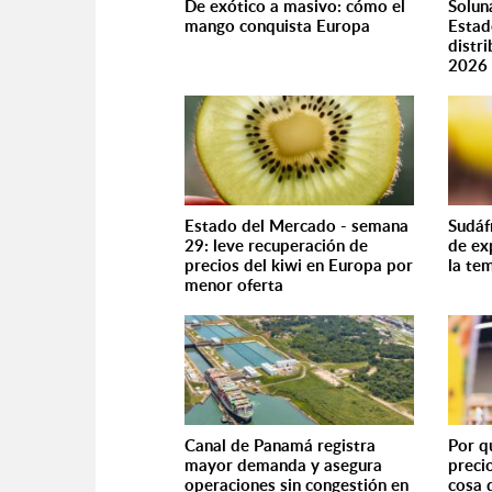
De exótico a masivo: cómo el
Solun
mango conquista Europa
Estad
distr
2026
Estado del Mercado - semana
Sudáf
29: leve recuperación de
de ex
precios del kiwi en Europa por
la te
menor oferta
Canal de Panamá registra
Por q
mayor demanda y asegura
preci
operaciones sin congestión en
cosa 