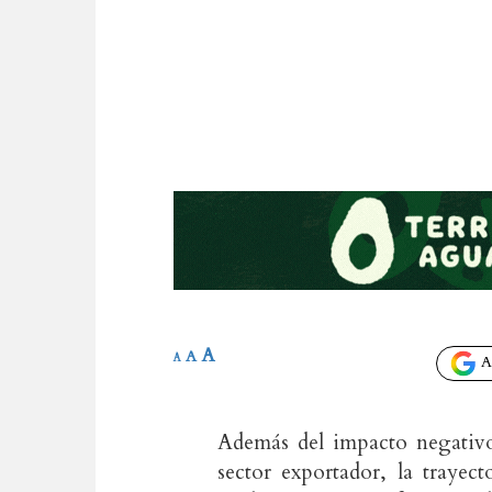
A
A
A
Añ
Además del impacto negativo 
sector exportador, la traye