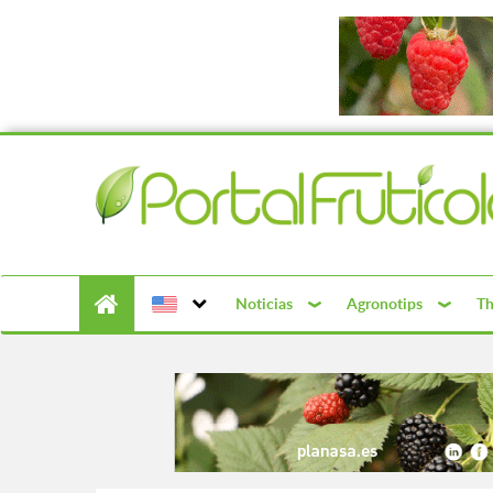
Noticias
Agronotips
Th