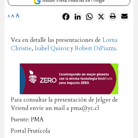
Añadir Portal Frutícola en Google
A
Facebook
LinkedIn
WhatsApp
X
A
A
Vea en detalle las presentaciones de
Lorna
Christie
,
Isabel Quiroz
y
Robert DiPiazza
.
Para consultar la presentación de Jelger de
Vriend envíe un mail a pma@yc.cl
Fuente: PMA
Portal Frutícola