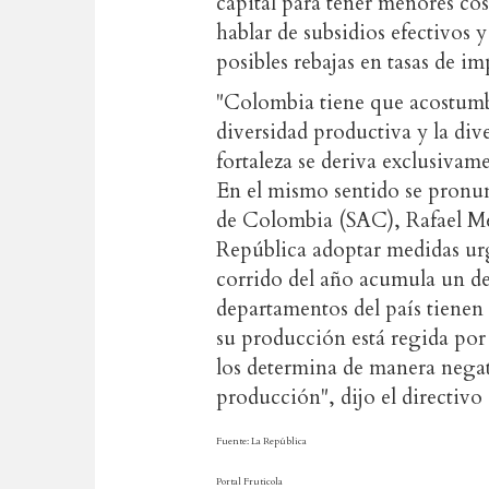
capital para tener menores co
hablar de subsidios efectivos y
posibles rebajas en tasas de i
"Colombia tiene que acostumbr
diversidad productiva y la div
fortaleza se deriva exclusivam
En el mismo sentido se pronun
de Colombia (SAC), Rafael Mej
República adoptar medidas urge
corrido del año acumula un de
departamentos del país tienen
su producción está regida por 
los determina de manera negati
producción", dijo el directivo 
Fuente: La República
Portal Fruticola