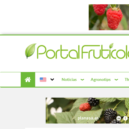
Noticias
Agronotips
Th