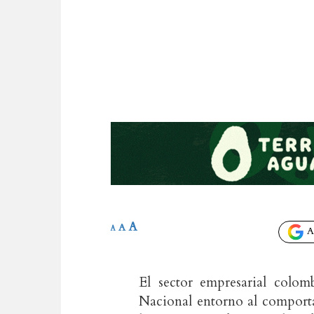
A
A
A
Añ
El sector empresarial colom
Nacional entorno al comporta