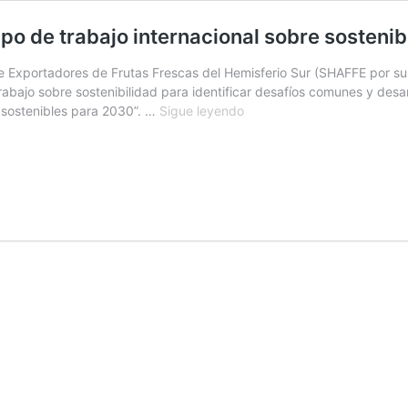
po de trabajo internacional sobre sostenibi
 Exportadores de Frutas Frescas del Hemisferio Sur (SHAFFE por sus s
rabajo sobre sostenibilidad para identificar desafíos comunes y des
Alianza
s sostenibles para 2030”. …
Sigue leyendo
Frutas
de
Argentina
liderará
grupo
de
trabajo
internacional
sobre
sostenibilidad
en
industria
agrícola