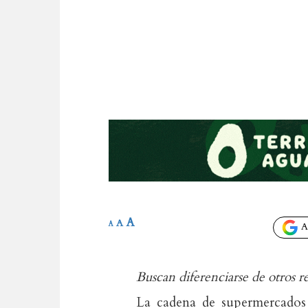
A
A
A
Añ
Buscan diferenciarse de otros ret
La cadena de supermercados 