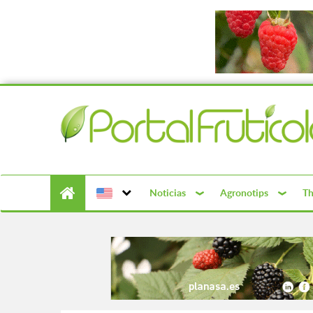
Noticias
Agronotips
Th