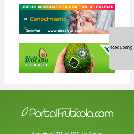
Suscríbete
Apoquindo 4775, of 1504, Las Condes