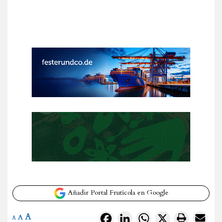
Añadir Portal Frutícola en Google
A
Facebook
LinkedIn
WhatsApp
X
A
A