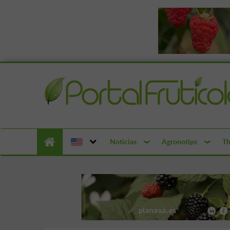
Noticias
Agronotips
Th