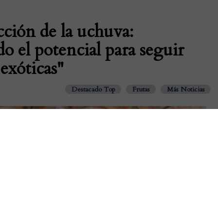
ción de la uchuva:
o el potencial para seguir
 exóticas"
Destacado Top
Frutas
Más Noticias