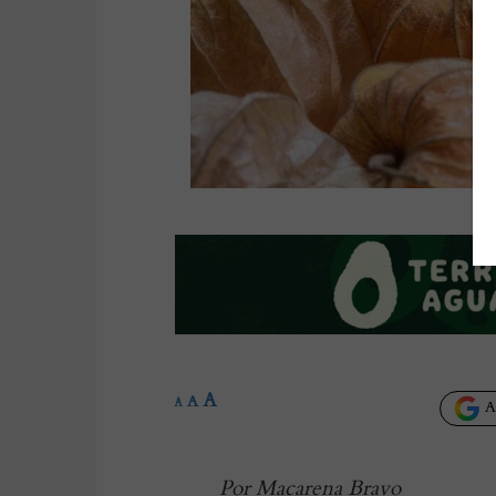
A
A
A
Añ
Por Macarena Bravo