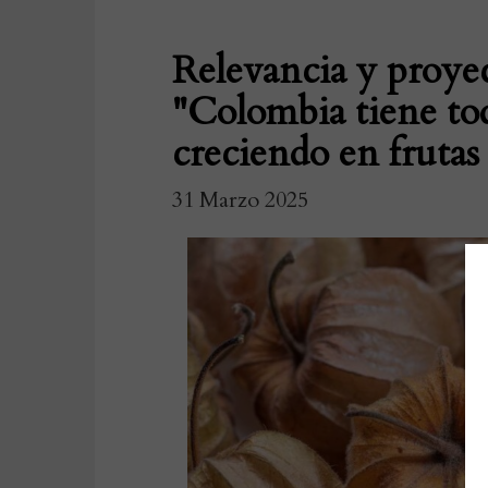
Relevancia y proyec
"Colombia tiene tod
creciendo en frutas
31 Marzo 2025