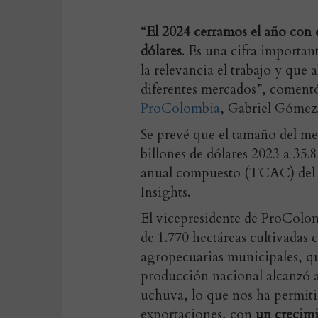
“
El 2024 cerramos el año con 
dólares
. Es una cifra importa
la relevancia el trabajo y que a
diferentes mercados”, comentó
ProColombia
, Gabriel Gómez
Se prevé que el tamaño del me
billones de dólares 2023 a 35.
anual compuesto (TCAC) del 6
Insights.
El vicepresidente de ProColo
de 1.770 hectáreas cultivadas
agropecuarias municipales, qu
producción nacional alcanzó a
uchuva, lo que nos ha permiti
exportaciones, con
un crecimi