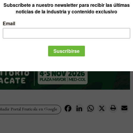
Facebook
LinkedIn
WhatsApp
X
adir Portal Frutícola en Google